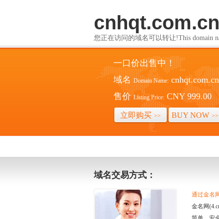
cnhqt.com.c
您正在访问的域名可以转让!This domain name i
一口价出售中！
域名
cnhqt.com.cn
Domain Name:
售价
CNY 999.00
Listing Price:
立即购买
BUY NOW
>>
>>
域名交易方式：
通过金名网(
金名网(4
简单、安