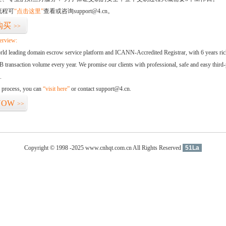
流程可
“点击这里”
查看或咨询support@4.cn。
购买
>>
erview:
orld leading domain escrow service platform and ICANN-Accredited Registrar, with 6 years ri
 transaction volume every year. We promise our clients with professional, safe and easy third-
.
d process, you can
“visit here”
or contact support@4.cn.
NOW
>>
Copyright © 1998 -2025 www.cnhqt.com.cn All Rights Reserved
51La