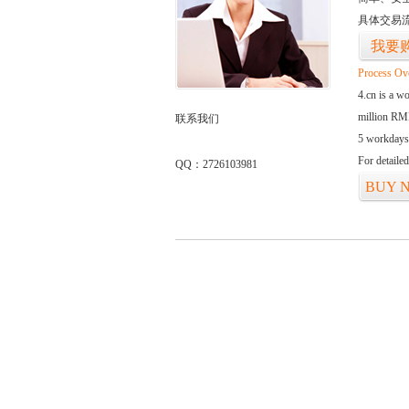
具体交易
我要
Process Ov
4.cn is a w
million RMB
联系我们
5 workdays
For detaile
QQ：2726103981
BUY 